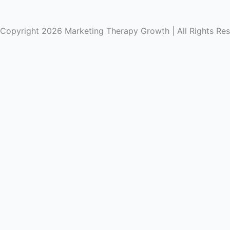
Copyright 2026 Marketing Therapy Growth | All Rights Re
Home
Chi Siamo
Corsi
Accesso Illimitato 🚀
Il mio account
Login